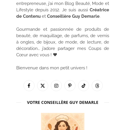
entrepreneuse, j’ai mon Blog Beauté, Mode et
Lifestyle depuis 2012. Je suis aussi
Créatrice
de Contenu
et
Conseillère Guy Demarle
.
Gourmande et passionnée de produits de
beauté, de maquillage, de parfums, de vernis
à ongles, de bijoux, de mode, de lecture, de
décoration… j’adore partager mes Coups de
Cœur avec vous ! ♥
Bienvenue dans mon petit univers !
Facebook
X
Instagram
Pinterest
TikTok
Threads
(Twitter)
VOTRE CONSEILLÈRE GUY DEMARLE