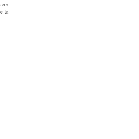
uver
e la