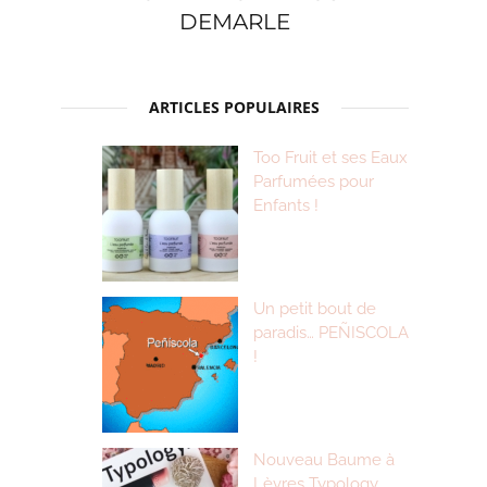
DEMARLE
ARTICLES POPULAIRES
Too Fruit et ses Eaux
Parfumées pour
Enfants !
Un petit bout de
paradis… PEÑISCOLA
!
Nouveau Baume à
Lèvres Typology