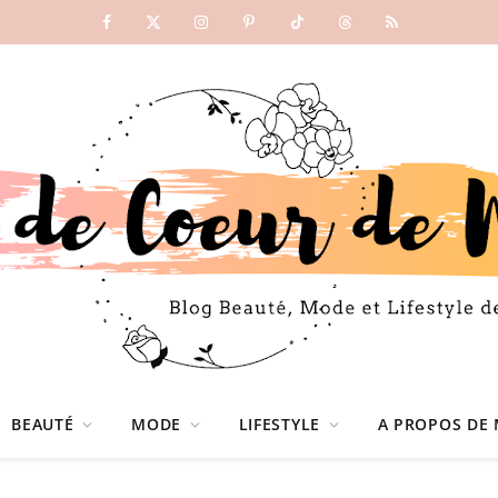
Facebook
X
Instagram
Pinterest
TikTok
Threads
RSS
(Twitter)
BEAUTÉ
MODE
LIFESTYLE
A PROPOS DE 