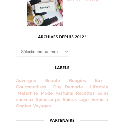
ARCHIVES DEPUIS 2012 !
Archives
depuis
2012
LABELS
!
Auvergne
Beauté
Bougies
Box
Gourmandises
Guy Demarle
Lifestyle
Maternité
Mode
Parfums
Recettes
Soins
cheveux
Soins corps
Soins visage
Vernis à
Ongles
Voyages
PARTENAIRE