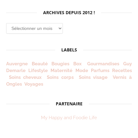
ARCHIVES DEPUIS 2012 !
Archives
depuis
2012
!
LABELS
Auvergne
Beauté
Bougies
Box
Gourmandises
Guy
Demarle
Lifestyle
Maternité
Mode
Parfums
Recettes
Soins cheveux
Soins corps
Soins visage
Vernis à
Ongles
Voyages
PARTENAIRE
My Happy and Foodie Life