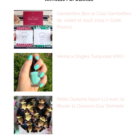
Gambettes Box le Club Gambettes
de Juillet et Août 2024 (+ Code
Promo)
Vernis à Ongles Turquoise KIKO
Petits Oursons façon LU avec le
Moule 12 Oursons Guy Demarle