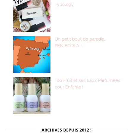
Typology
Un petit bout de paradis…
PEÑISCOLA !
Too Fruit et ses Eaux Parfumées
pour Enfants !
ARCHIVES DEPUIS 2012 !