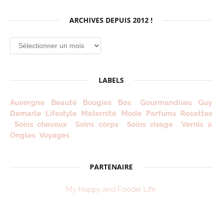
ARCHIVES DEPUIS 2012 !
Archives
depuis
2012
!
LABELS
Auvergne
Beauté
Bougies
Box
Gourmandises
Guy
Demarle
Lifestyle
Maternité
Mode
Parfums
Recettes
Soins cheveux
Soins corps
Soins visage
Vernis à
Ongles
Voyages
PARTENAIRE
My Happy and Foodie Life