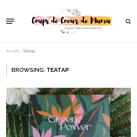
Accueil
»
Teatap
BROWSING:
TEATAP