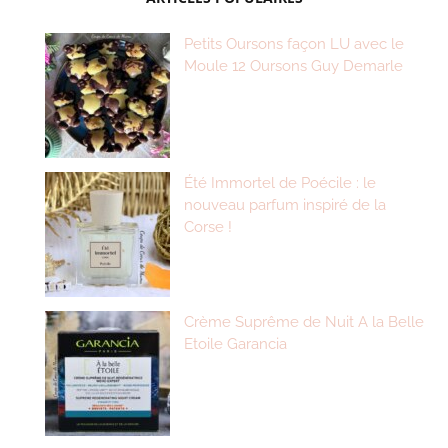
Petits Oursons façon LU avec le
Moule 12 Oursons Guy Demarle
Été Immortel de Poécile : le
nouveau parfum inspiré de la
Corse !
Crème Suprême de Nuit A la Belle
Etoile Garancia