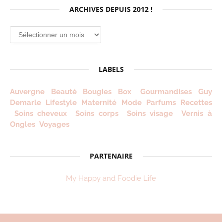
ARCHIVES DEPUIS 2012 !
Archives
depuis
2012
!
LABELS
Auvergne
Beauté
Bougies
Box
Gourmandises
Guy
Demarle
Lifestyle
Maternité
Mode
Parfums
Recettes
Soins cheveux
Soins corps
Soins visage
Vernis à
Ongles
Voyages
PARTENAIRE
My Happy and Foodie Life