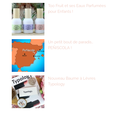
Too Fruit et ses Eaux Parfumées
pour Enfants !
Un petit bout de paradis…
PEÑISCOLA !
Nouveau Baume à Lèvres
Typology