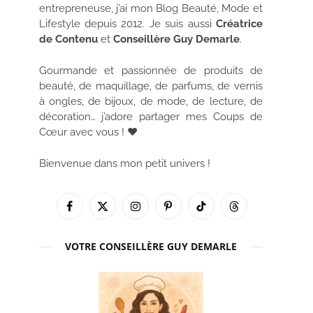
entrepreneuse, j’ai mon Blog Beauté, Mode et
Lifestyle depuis 2012. Je suis aussi
Créatrice
de Contenu
et
Conseillère Guy Demarle
.
Gourmande et passionnée de produits de
beauté, de maquillage, de parfums, de vernis
à ongles, de bijoux, de mode, de lecture, de
décoration… j’adore partager mes Coups de
Cœur avec vous ! ♥
Bienvenue dans mon petit univers !
Facebook
X
Instagram
Pinterest
TikTok
Threads
(Twitter)
VOTRE CONSEILLÈRE GUY DEMARLE