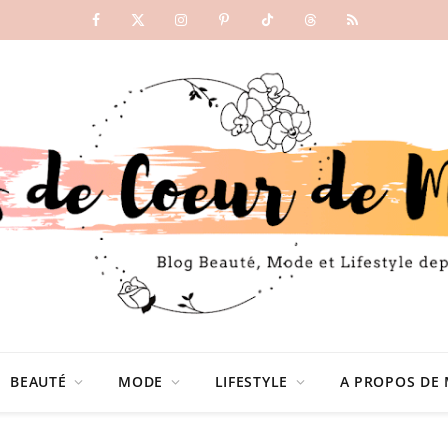
Facebook
X
Instagram
Pinterest
TikTok
Threads
RSS
(Twitter)
BEAUTÉ
MODE
LIFESTYLE
A PROPOS DE 