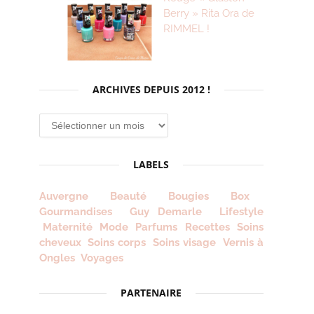
Berry » Rita Ora de
RIMMEL !
ARCHIVES DEPUIS 2012 !
Archives
depuis
2012
LABELS
!
Auvergne
Beauté
Bougies
Box
Gourmandises
Guy Demarle
Lifestyle
Maternité
Mode
Parfums
Recettes
Soins
cheveux
Soins corps
Soins visage
Vernis à
Ongles
Voyages
PARTENAIRE