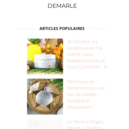
DEMARLE
ARTICLES POPULAIRES
☼ Direction les
Caraïbes avec ma
Crème Corps
Madiana Ananas et
Coco CLAIRJOIE ! ☼
Rem Coco de
Réminiscence, une
eau de toilette
Exotique et
Dépaysante !
Le Vernis à Ongles
Rouge « Glaston-