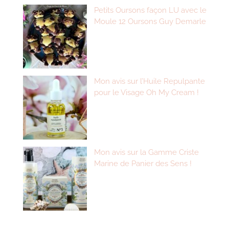
Petits Oursons façon LU avec le
Moule 12 Oursons Guy Demarle
Mon avis sur l’Huile Repulpante
pour le Visage Oh My Cream !
Mon avis sur la Gamme Criste
Marine de Panier des Sens !