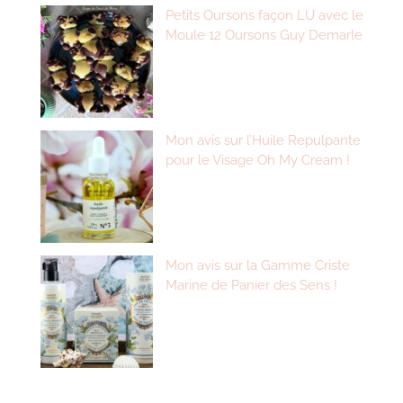
Petits Oursons façon LU avec le
Moule 12 Oursons Guy Demarle
Mon avis sur l’Huile Repulpante
pour le Visage Oh My Cream !
Mon avis sur la Gamme Criste
Marine de Panier des Sens !