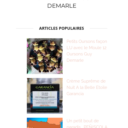
DEMARLE
ARTICLES POPULAIRES
Petits Oursons façon
LU avec le Moule 12
Oursons Guy
Demarle
Crème Suprême de
Nuit A la Belle Etoile
Garancia
Un petit bout de
paradis… PEÑISCOLA