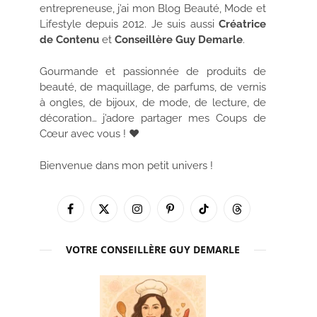
entrepreneuse, j’ai mon Blog Beauté, Mode et
Lifestyle depuis 2012. Je suis aussi
Créatrice
de Contenu
et
Conseillère Guy Demarle
.
Gourmande et passionnée de produits de
beauté, de maquillage, de parfums, de vernis
à ongles, de bijoux, de mode, de lecture, de
décoration… j’adore partager mes Coups de
Cœur avec vous ! ♥
Bienvenue dans mon petit univers !
Facebook
X
Instagram
Pinterest
TikTok
Threads
(Twitter)
VOTRE CONSEILLÈRE GUY DEMARLE