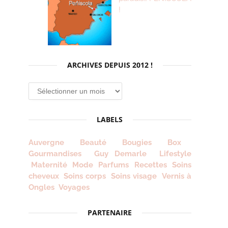
!
ARCHIVES DEPUIS 2012 !
Archives
depuis
2012
LABELS
!
Auvergne
Beauté
Bougies
Box
Gourmandises
Guy Demarle
Lifestyle
Maternité
Mode
Parfums
Recettes
Soins
cheveux
Soins corps
Soins visage
Vernis à
Ongles
Voyages
PARTENAIRE