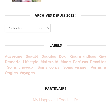
ARCHIVES DEPUIS 2012 !
Archives
depuis
2012
!
LABELS
Auvergne
Beauté
Bougies
Box
Gourmandises
Guy
Demarle
Lifestyle
Maternité
Mode
Parfums
Recettes
Soins cheveux
Soins corps
Soins visage
Vernis à
Ongles
Voyages
PARTENAIRE
My Happy and Foodie Life