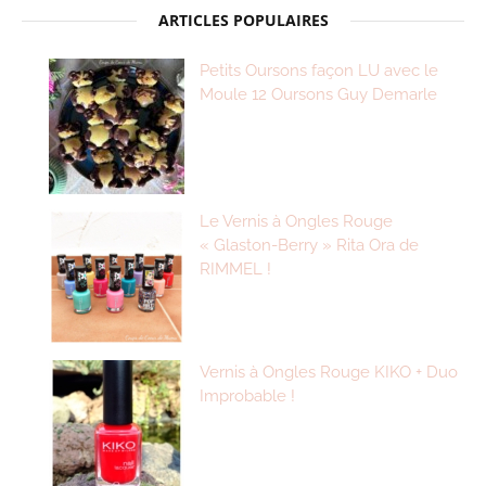
ARTICLES POPULAIRES
Petits Oursons façon LU avec le
Moule 12 Oursons Guy Demarle
Le Vernis à Ongles Rouge
« Glaston-Berry » Rita Ora de
RIMMEL !
Vernis à Ongles Rouge KIKO + Duo
Improbable !