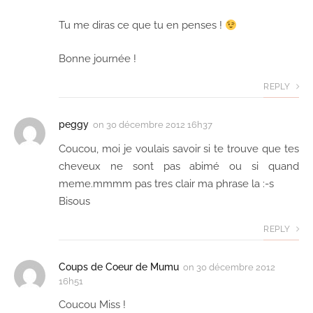
Tu me diras ce que tu en penses !
Bonne journée !
REPLY
peggy
on
30 décembre 2012 16h37
Coucou, moi je voulais savoir si te trouve que tes
cheveux ne sont pas abimé ou si quand
meme.mmmm pas tres clair ma phrase la :-s
Bisous
REPLY
Coups de Coeur de Mumu
on
30 décembre 2012
16h51
Coucou Miss !