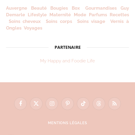
Auvergne
Beauté
Bougies
Box
Gourmandises
Guy
Demarle
Lifestyle
Maternité
Mode
Parfums
Recettes
Soins cheveux
Soins corps
Soins visage
Vernis à
Ongles
Voyages
PARTENAIRE
My Happy and Foodie Life
Facebook
X
Instagram
Pinterest
TikTok
Threads
RSS
(Twitter)
MENTIONS LÉGALES