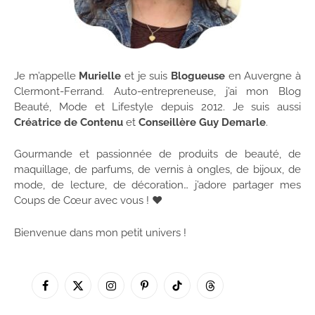
Je m’appelle
Murielle
et je suis
Blogueuse
en Auvergne à
Clermont-Ferrand. Auto-entrepreneuse, j’ai mon Blog
Beauté, Mode et Lifestyle depuis 2012. Je suis aussi
Créatrice de Contenu
et
Conseillère Guy Demarle
.
Gourmande et passionnée de produits de beauté, de
maquillage, de parfums, de vernis à ongles, de bijoux, de
mode, de lecture, de décoration… j’adore partager mes
Coups de Cœur avec vous ! ♥
Bienvenue dans mon petit univers !
Facebook
X
Instagram
Pinterest
TikTok
Threads
(Twitter)