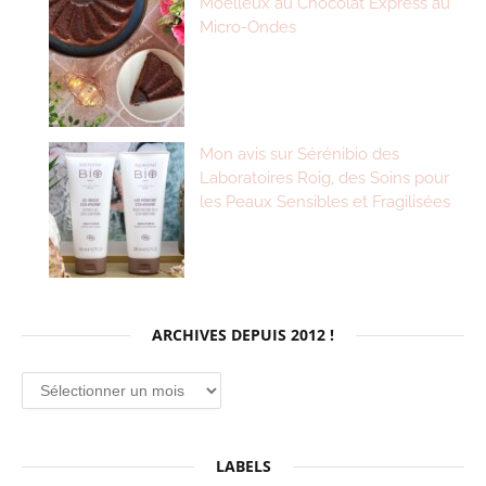
Moelleux au Chocolat Express au
Micro-Ondes
Mon avis sur Sérénibio des
Laboratoires Roig, des Soins pour
les Peaux Sensibles et Fragilisées
ARCHIVES DEPUIS 2012 !
Archives
depuis
2012
!
LABELS