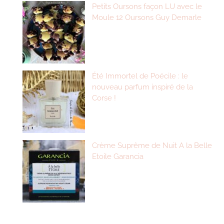
Petits Oursons façon LU avec le
Moule 12 Oursons Guy Demarle
Été Immortel de Poécile : le
nouveau parfum inspiré de la
Corse !
Crème Suprême de Nuit A la Belle
Etoile Garancia