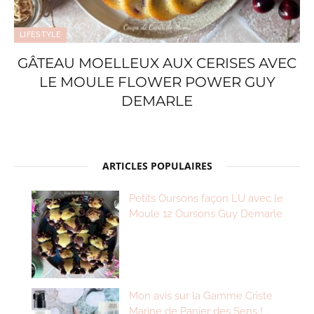
LIFESTYLE
GÂTEAU MOELLEUX AUX CERISES AVEC
LE MOULE FLOWER POWER GUY
DEMARLE
ARTICLES POPULAIRES
Petits Oursons façon LU avec le
Moule 12 Oursons Guy Demarle
Mon avis sur la Gamme Criste
Marine de Panier des Sens !