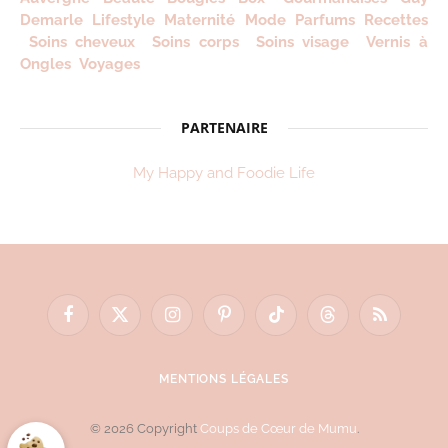
Demarle
Lifestyle
Maternité
Mode
Parfums
Recettes
Soins cheveux
Soins corps
Soins visage
Vernis à
Ongles
Voyages
PARTENAIRE
My Happy and Foodie Life
Facebook
X
Instagram
Pinterest
TikTok
Threads
RSS
(Twitter)
MENTIONS LÉGALES
© 2026 Copyright
Coups de Cœur de Mumu
.