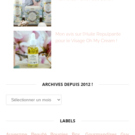
Mon avis sur l’Huile Repulpante
pour le Visage Oh My Cream !
ARCHIVES DEPUIS 2012 !
Archives
depuis
2012
!
LABELS
Auvergne
Beauté
Bougies
Box
Gourmandises
Guy