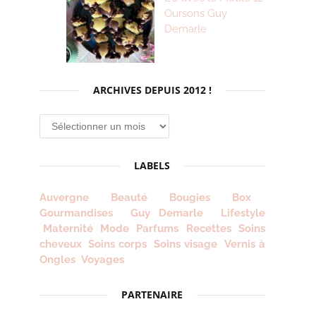
Oursons Guy
Demarle
ARCHIVES DEPUIS 2012 !
Archives
depuis
2012
LABELS
!
Auvergne
Beauté
Bougies
Box
Gourmandises
Guy Demarle
Lifestyle
Maternité
Mode
Parfums
Recettes
Soins
cheveux
Soins corps
Soins visage
Vernis à
Ongles
Voyages
PARTENAIRE