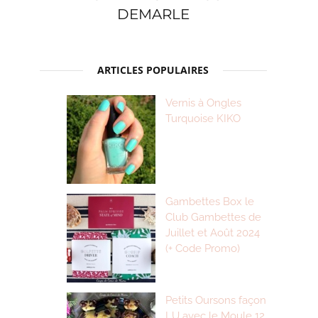
DEMARLE
ARTICLES POPULAIRES
Vernis à Ongles
Turquoise KIKO
Gambettes Box le
Club Gambettes de
Juillet et Août 2024
(+ Code Promo)
Petits Oursons façon
LU avec le Moule 12