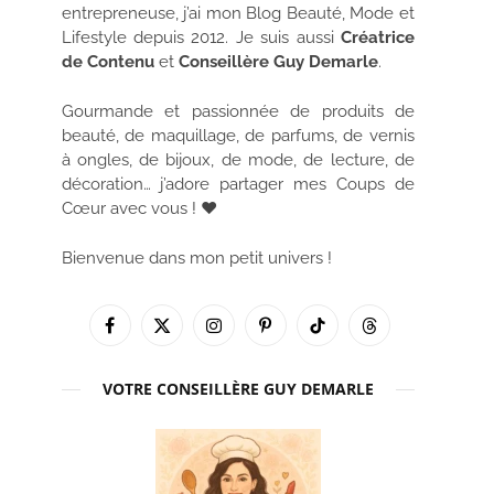
entrepreneuse, j’ai mon Blog Beauté, Mode et
Lifestyle depuis 2012. Je suis aussi
Créatrice
de Contenu
et
Conseillère Guy Demarle
.
Gourmande et passionnée de produits de
beauté, de maquillage, de parfums, de vernis
à ongles, de bijoux, de mode, de lecture, de
décoration… j’adore partager mes Coups de
Cœur avec vous ! ♥
Bienvenue dans mon petit univers !
Facebook
X
Instagram
Pinterest
TikTok
Threads
(Twitter)
VOTRE CONSEILLÈRE GUY DEMARLE