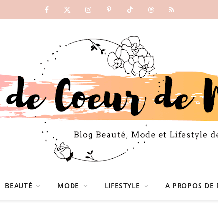
Facebook
X
Instagram
Pinterest
TikTok
Threads
RSS
(Twitter)
BEAUTÉ
MODE
LIFESTYLE
A PROPOS DE 