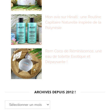
Mon avis sur Hinaiti : une Routine
Capillaire Naturelle inspirée de la
Polynésie
Rem Coco de Réminiscence, une
eau de toilette Exotique et
Dépaysante !
ARCHIVES DEPUIS 2012 !
Archives
depuis