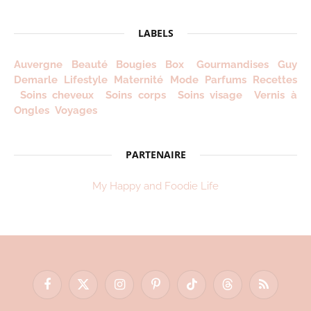
2012
!
LABELS
Auvergne
Beauté
Bougies
Box
Gourmandises
Guy
Demarle
Lifestyle
Maternité
Mode
Parfums
Recettes
Soins cheveux
Soins corps
Soins visage
Vernis à
Ongles
Voyages
PARTENAIRE
My Happy and Foodie Life
Facebook
X
Instagram
Pinterest
TikTok
Threads
RSS
(Twitter)