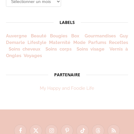
depuis
2012
!
LABELS
Auvergne
Beauté
Bougies
Box
Gourmandises
Guy
Demarle
Lifestyle
Maternité
Mode
Parfums
Recettes
Soins cheveux
Soins corps
Soins visage
Vernis à
Ongles
Voyages
PARTENAIRE
My Happy and Foodie Life
Facebook
X
Instagram
Pinterest
TikTok
Threads
RSS