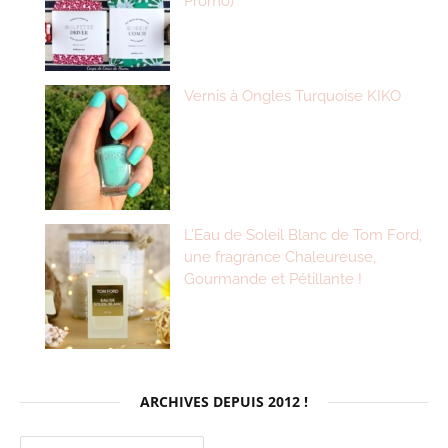
Promo)
Vernis à Ongles Turquoise KIKO
L’Eau de Soleil Blanc de Tom Ford,
une fragrance Chaleureuse,
Gourmande et Pétillante !
ARCHIVES DEPUIS 2012 !
Archives