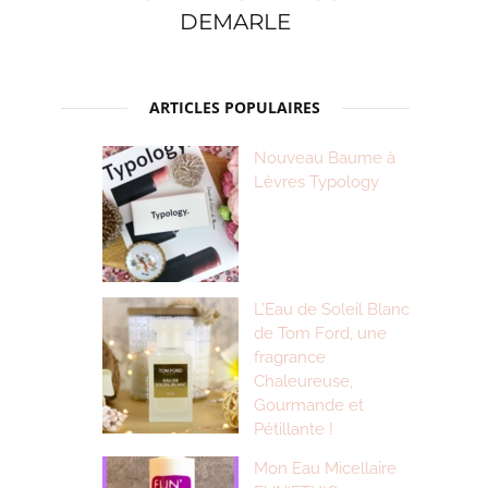
DEMARLE
ARTICLES POPULAIRES
Nouveau Baume à
Lèvres Typology
L’Eau de Soleil Blanc
de Tom Ford, une
fragrance
Chaleureuse,
Gourmande et
Pétillante !
Mon Eau Micellaire