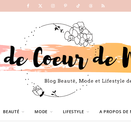
Facebook
X
Instagram
Pinterest
TikTok
Threads
RSS
(Twitter)
BEAUTÉ
MODE
LIFESTYLE
A PROPOS DE 