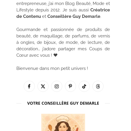
entrepreneuse, j’ai mon Blog Beauté, Mode et
Lifestyle depuis 2012. Je suis aussi
Créatrice
de Contenu
et
Conseillère Guy Demarle
.
Gourmande et passionnée de produits de
beauté, de maquillage, de parfums, de vernis
à ongles, de bijoux, de mode, de lecture, de
décoration… j’adore partager mes Coups de
Cœur avec vous ! ♥
Bienvenue dans mon petit univers !
Facebook
X
Instagram
Pinterest
TikTok
Threads
(Twitter)
VOTRE CONSEILLÈRE GUY DEMARLE