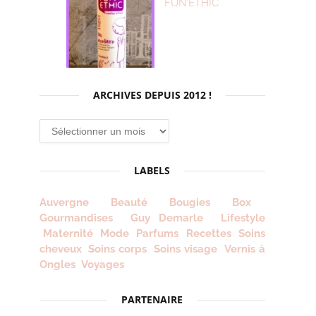
FUN’ETHIC
ARCHIVES DEPUIS 2012 !
Archives
depuis
2012
LABELS
!
Auvergne
Beauté
Bougies
Box
Gourmandises
Guy Demarle
Lifestyle
Maternité
Mode
Parfums
Recettes
Soins
cheveux
Soins corps
Soins visage
Vernis à
Ongles
Voyages
PARTENAIRE