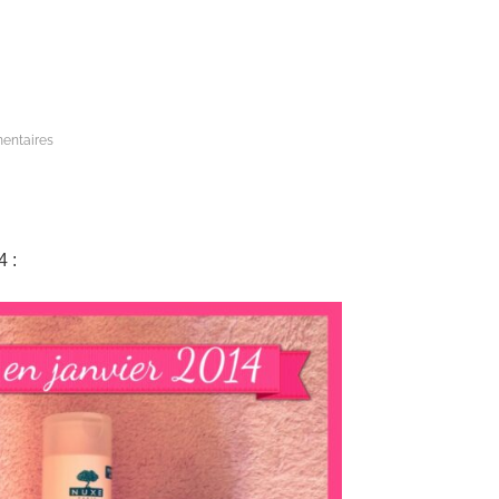
entaires
4 :