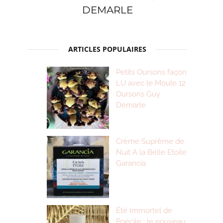
DEMARLE
ARTICLES POPULAIRES
Petits Oursons façon
LU avec le Moule 12
Oursons Guy
Demarle
Crème Suprême de
Nuit A la Belle Etoile
Garancia
Été Immortel de
Poécile : le nouveau