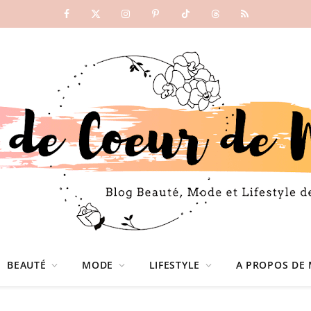
Facebook
X
Instagram
Pinterest
TikTok
Threads
RSS
(Twitter)
BEAUTÉ
MODE
LIFESTYLE
A PROPOS DE 