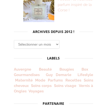
parfum inspiré de la
Corse !
ARCHIVES DEPUIS 2012 !
Archives
depuis
2012
LABELS
!
Auvergne
Beauté
Bougies
Box
Gourmandises
Guy Demarle
Lifestyle
Maternité
Mode
Parfums
Recettes
Soins
cheveux
Soins corps
Soins visage
Vernis à
Ongles
Voyages
PARTENAIRE