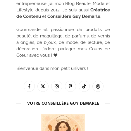
entrepreneuse, j’ai mon Blog Beauté, Mode et
Lifestyle depuis 2012. Je suis aussi
Créatrice
de Contenu
et
Conseillère Guy Demarle
.
Gourmande et passionnée de produits de
beauté, de maquillage, de parfums, de vernis
à ongles, de bijoux, de mode, de lecture, de
décoration… j’adore partager mes Coups de
Cœur avec vous ! ♥
Bienvenue dans mon petit univers !
Facebook
X
Instagram
Pinterest
TikTok
Threads
(Twitter)
VOTRE CONSEILLÈRE GUY DEMARLE