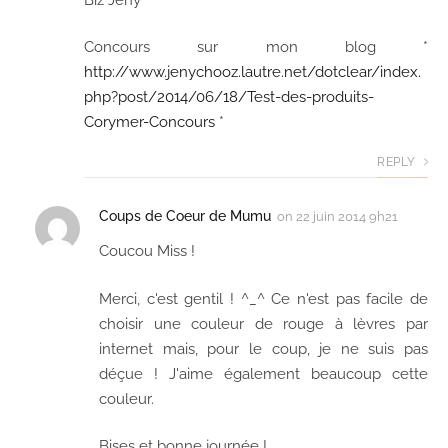
Concours sur mon blog *
http://www.jenychooz.lautre.net/dotclear/index.
php?post/2014/06/18/Test-des-produits-
Corymer-Concours
*
REPLY
Coups de Coeur de Mumu
on
22 juin 2014 9h21
Coucou Miss !
Merci, c'est gentil ! ^_^ Ce n'est pas facile de
choisir une couleur de rouge à lèvres par
internet mais, pour le coup, je ne suis pas
déçue ! J'aime également beaucoup cette
couleur.
Bises et bonne journée !