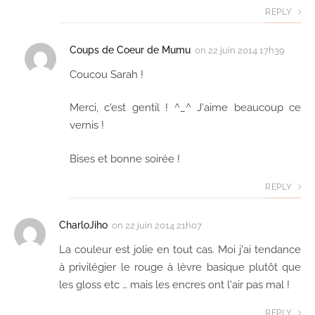
REPLY
Coups de Coeur de Mumu
on
22 juin 2014 17h39
Coucou Sarah !
Merci, c'est gentil ! ^_^ J'aime beaucoup ce
vernis !
Bises et bonne soirée !
REPLY
CharloJiho
on
22 juin 2014 21h07
La couleur est jolie en tout cas. Moi j'ai tendance
à privilégier le rouge à lèvre basique plutôt que
les gloss etc … mais les encres ont l'air pas mal !
REPLY