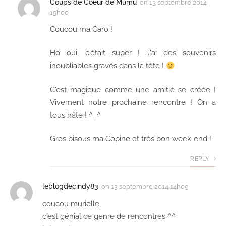
Coups de Coeur de Mumu
on
13 septembre 2014
15h00
Coucou ma Caro !
Ho oui, c'était super ! J'ai des souvenirs
inoubliables gravés dans la tête !
C'est magique comme une amitié se créée !
Vivement notre prochaine rencontre ! On a
tous hâte ! ^_^
Gros bisous ma Copine et très bon week-end !
REPLY
leblogdecindy83
on
13 septembre 2014 14h09
coucou murielle,
c'est génial ce genre de rencontres ^^