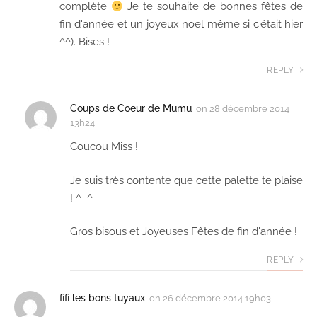
complète
Je te souhaite de bonnes fêtes de
fin d'année et un joyeux noël même si c'était hier
^^). Bises !
REPLY
Coups de Coeur de Mumu
on
28 décembre 2014
13h24
Coucou Miss !
Je suis très contente que cette palette te plaise
! ^_^
Gros bisous et Joyeuses Fêtes de fin d'année !
REPLY
fifi les bons tuyaux
on
26 décembre 2014 19h03