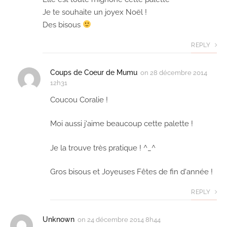
Je te souhaite un joyex Noël !
Des bisous
REPLY
Coups de Coeur de Mumu
on
28 décembre 2014
12h31
Coucou Coralie !
Moi aussi j'aime beaucoup cette palette !
Je la trouve très pratique ! ^_^
Gros bisous et Joyeuses Fêtes de fin d'année !
REPLY
Unknown
on
24 décembre 2014 8h44