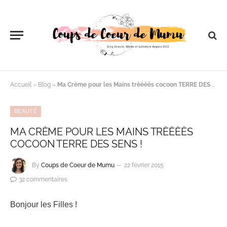
Accueil
»
Blog
»
Ma Crème pour les Mains trèèèès cocoon TERRE DES SENS !
BEAUTÉ
MA CRÈME POUR LES MAINS TRÈÈÈÈS
COCOON TERRE DES SENS !
By
Coups de Coeur de Mumu
22 février 2015
32 commentaires
Bonjour les Filles !