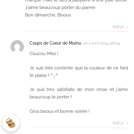
marque mais le fard à paupière a une jolie teinte.
J'aime beaucoup porter du parme.
Bon dimanche. Bisous
REPLY
Coups de Coeur de Mumu
on
1 avril 2015 16h24
Coucou Miss !
Je suis très contente que la couleur de ce fard
te plaise ! ^_^
Je suis très satisfaite de mon choix et j'aime
beaucoup le porter !
Gros bisous et bonne soirée !
REPLY