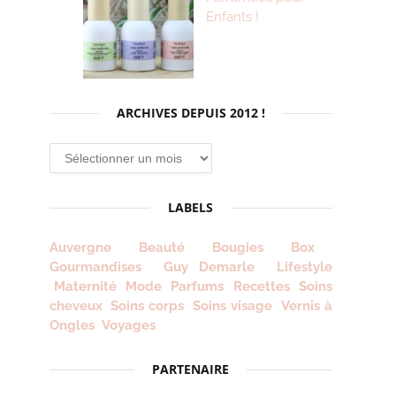
Enfants !
ARCHIVES DEPUIS 2012 !
Archives
depuis
2012
LABELS
!
Auvergne
Beauté
Bougies
Box
Gourmandises
Guy Demarle
Lifestyle
Maternité
Mode
Parfums
Recettes
Soins
cheveux
Soins corps
Soins visage
Vernis à
Ongles
Voyages
PARTENAIRE