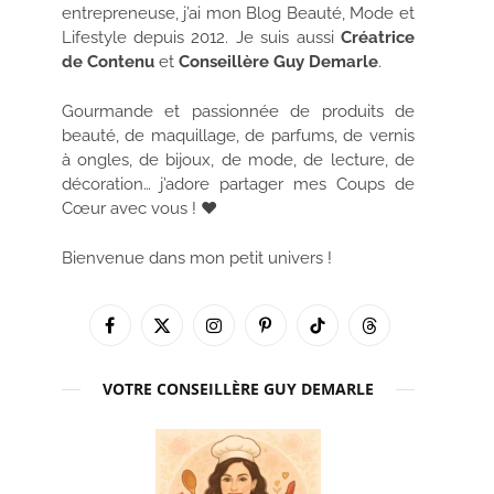
entrepreneuse, j’ai mon Blog Beauté, Mode et
Lifestyle depuis 2012. Je suis aussi
Créatrice
de Contenu
et
Conseillère Guy Demarle
.
Gourmande et passionnée de produits de
beauté, de maquillage, de parfums, de vernis
à ongles, de bijoux, de mode, de lecture, de
décoration… j’adore partager mes Coups de
Cœur avec vous ! ♥
Bienvenue dans mon petit univers !
Facebook
X
Instagram
Pinterest
TikTok
Threads
(Twitter)
VOTRE CONSEILLÈRE GUY DEMARLE