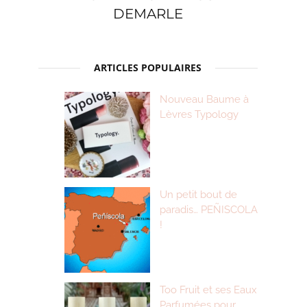
DEMARLE
ARTICLES POPULAIRES
Nouveau Baume à
Lèvres Typology
Un petit bout de
paradis… PEÑISCOLA
!
Too Fruit et ses Eaux
Parfumées pour