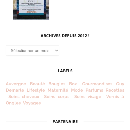
ARCHIVES DEPUIS 2012 !
Archives
depuis
2012
!
LABELS
Auvergne
Beauté
Bougies
Box
Gourmandises
Guy
Demarle
Lifestyle
Maternité
Mode
Parfums
Recettes
Soins cheveux
Soins corps
Soins visage
Vernis à
Ongles
Voyages
PARTENAIRE