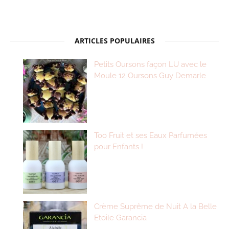
ARTICLES POPULAIRES
Petits Oursons façon LU avec le
Moule 12 Oursons Guy Demarle
Too Fruit et ses Eaux Parfumées
pour Enfants !
Crème Suprême de Nuit A la Belle
Etoile Garancia