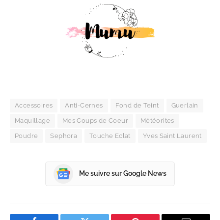
Accessoires
Anti-Cernes
Fond de Teint
Guerlain
Maquillage
Mes Coups de Coeur
Météorites
Poudre
Sephora
Touche Eclat
Yves Saint Laurent
Me suivre sur Google News