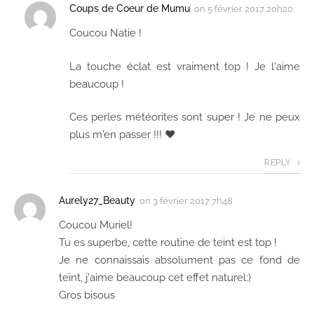
Coups de Coeur de Mumu
on
5 février 2017 20h20
Coucou Natie !
La touche éclat est vraiment top ! Je l'aime
beaucoup !
Ces perles météorites sont super ! Je ne peux
plus m'en passer !!! ♥
REPLY
Aurely27_Beauty
on
3 février 2017 7h48
Coucou Muriel!
Tu es superbe, cette routine de teint est top !
Je ne connaissais absolument pas ce fond de
teint, j'aime beaucoup cet effet naturel:)
Gros bisous