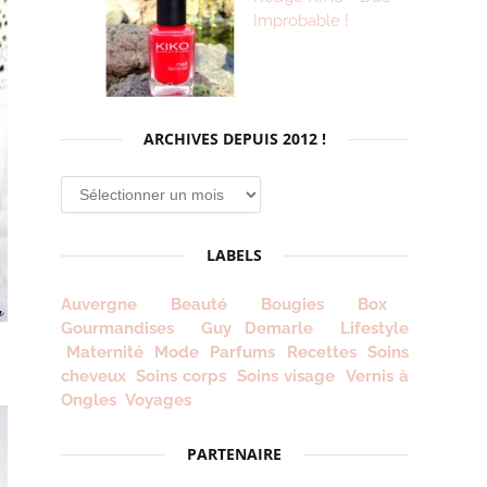
Improbable !
ARCHIVES DEPUIS 2012 !
Archives
depuis
2012
LABELS
!
Auvergne
Beauté
Bougies
Box
Gourmandises
Guy Demarle
Lifestyle
Maternité
Mode
Parfums
Recettes
Soins
cheveux
Soins corps
Soins visage
Vernis à
Ongles
Voyages
PARTENAIRE