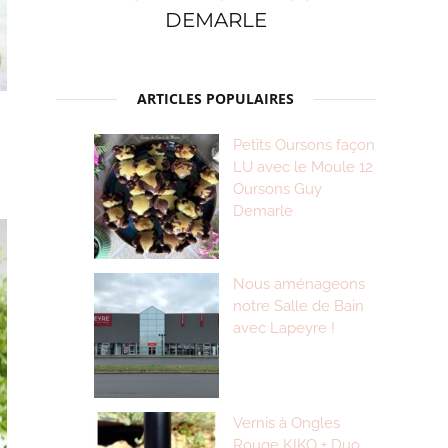
DEMARLE
ARTICLES POPULAIRES
Petits Oursons façon
LU avec le Moule 12
Oursons Guy
Demarle
Nous aménageons
notre Salle de Bain
avec Lapeyre !
Vernis à Ongles
Rouge KIKO + Duo