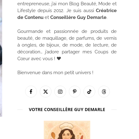
entrepreneuse, j’ai mon Blog Beauté, Mode et
Lifestyle depuis 2012. Je suis aussi
Créatrice
de Contenu
et
Conseillère Guy Demarle
.
Gourmande et passionnée de produits de
beauté, de maquillage, de parfums, de vernis
à ongles, de bijoux, de mode, de lecture, de
décoration… j’adore partager mes Coups de
Cœur avec vous ! ♥
Bienvenue dans mon petit univers !
Facebook
X
Instagram
Pinterest
TikTok
Threads
(Twitter)
VOTRE CONSEILLÈRE GUY DEMARLE