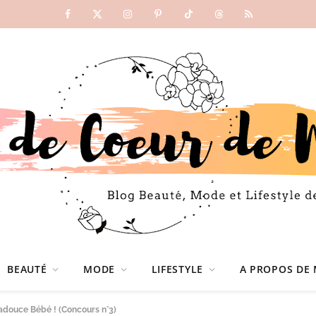
Facebook
X
Instagram
Pinterest
TikTok
Threads
RSS
(Twitter)
BEAUTÉ
MODE
LIFESTYLE
A PROPOS DE 
adouce Bébé ! (Concours n°3)