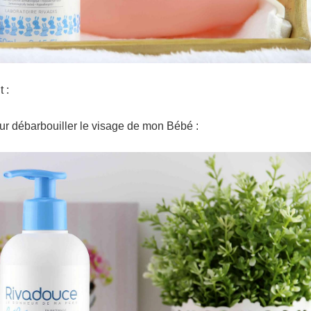
 :
our débarbouiller le visage de mon Bébé :