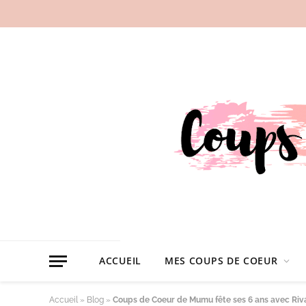
ACCUEIL
MES COUPS DE COEUR
Accueil
»
Blog
»
Coups de Coeur de Mumu fête ses 6 ans avec Riv