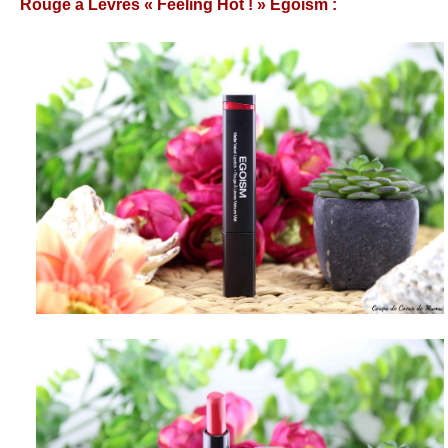
Rouge à Lèvres « Feeling Hot ! » Egoism :