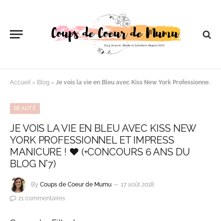
Accueil
»
Blog
»
Je vois la vie en Bleu avec Kiss New York Professionnel et Impress Manicure ! ♥ (+Concours 6 ans du Blog n°7)
BEAUTÉ
JE VOIS LA VIE EN BLEU AVEC KISS NEW
YORK PROFESSIONNEL ET IMPRESS
MANICURE ! ♥ (+CONCOURS 6 ANS DU
BLOG N°7)
By
Coups de Coeur de Mumu
17 août 2018
21 commentaires