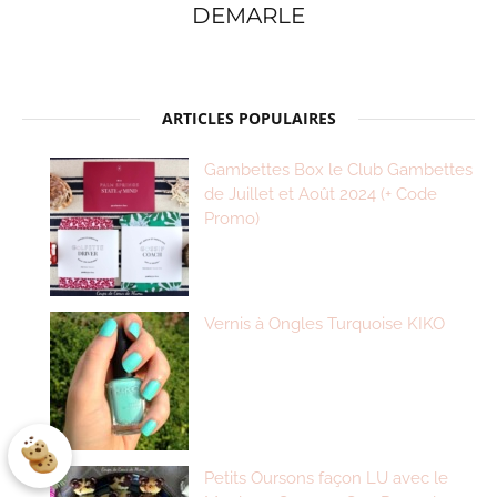
DEMARLE
ARTICLES POPULAIRES
Gambettes Box le Club Gambettes
de Juillet et Août 2024 (+ Code
Promo)
Vernis à Ongles Turquoise KIKO
Petits Oursons façon LU avec le