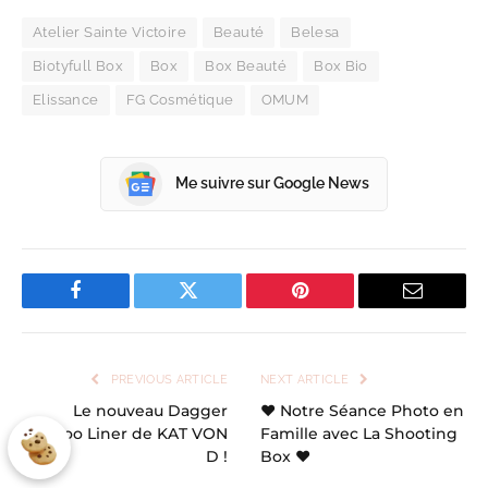
Atelier Sainte Victoire
Beauté
Belesa
Biotyfull Box
Box
Box Beauté
Box Bio
Elissance
FG Cosmétique
OMUM
Me suivre sur Google News
Facebook
Twitter
Pinterest
Email
PREVIOUS ARTICLE
NEXT ARTICLE
Le nouveau Dagger
♥ Notre Séance Photo en
Tattoo Liner de KAT VON
Famille avec La Shooting
D !
Box ♥