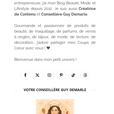
entrepreneuse, j’ai mon Blog Beauté, Mode et
Lifestyle depuis 2012. Je suis aussi
Créatrice
de Contenu
et
Conseillère Guy Demarle
.
Gourmande et passionnée de produits de
beauté, de maquillage, de parfums, de vernis
à ongles, de bijoux, de mode, de lecture, de
décoration… j’adore partager mes Coups de
Cœur avec vous ! ♥
Bienvenue dans mon petit univers !
Facebook
X
Instagram
Pinterest
TikTok
Threads
(Twitter)
VOTRE CONSEILLÈRE GUY DEMARLE