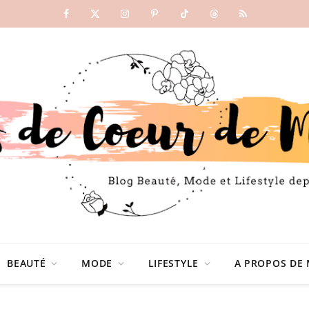
Facebook
X
Instagram
Pinterest
TikTok
Threads
RSS
(Twitter)
BEAUTÉ
MODE
LIFESTYLE
A PROPOS DE 