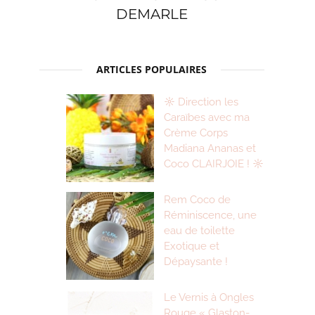
DEMARLE
ARTICLES POPULAIRES
☼ Direction les
Caraïbes avec ma
Crème Corps
Madiana Ananas et
Coco CLAIRJOIE ! ☼
Rem Coco de
Réminiscence, une
eau de toilette
Exotique et
Dépaysante !
Le Vernis à Ongles
Rouge « Glaston-