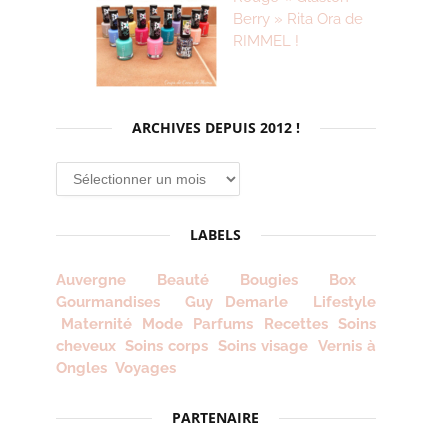
Berry » Rita Ora de
RIMMEL !
ARCHIVES DEPUIS 2012 !
Archives
depuis
2012
LABELS
!
Auvergne
Beauté
Bougies
Box
Gourmandises
Guy Demarle
Lifestyle
Maternité
Mode
Parfums
Recettes
Soins
cheveux
Soins corps
Soins visage
Vernis à
Ongles
Voyages
PARTENAIRE