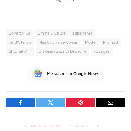
Boyardville
Emma & Chloé
Hipanema
Ile d'Oléron
Mes Coups de Coeur
Mode
Promod
Shlomit Ofir
Un Oiseau sur la Branche
Voyages
Me suivre sur Google News
Facebook
Twitter
Pinterest
Email
PREVIOUS ARTICLE
NEXT ARTICLE