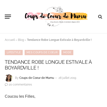
Accueil
»
Blog
»
Tendance Robe Longue Estivale à Boyardville !
LIFESTYLE
MES COUPS DE COEUR
MODE
TENDANCE ROBE LONGUE ESTIVALE À
BOYARDVILLE !
By
Coups de Coeur de Mumu
28 juillet 2019
20 commentaires
Coucou les Filles,