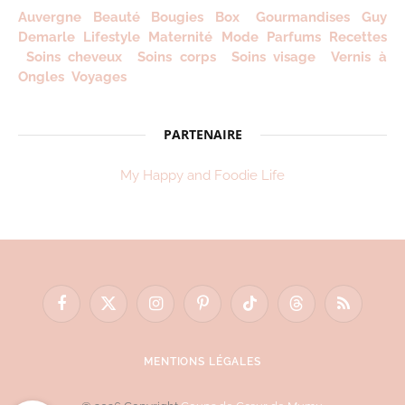
Auvergne
Beauté
Bougies
Box
Gourmandises
Guy
Demarle
Lifestyle
Maternité
Mode
Parfums
Recettes
Soins cheveux
Soins corps
Soins visage
Vernis à
Ongles
Voyages
PARTENAIRE
My Happy and Foodie Life
Facebook
X
Instagram
Pinterest
TikTok
Threads
RSS
(Twitter)
MENTIONS LÉGALES