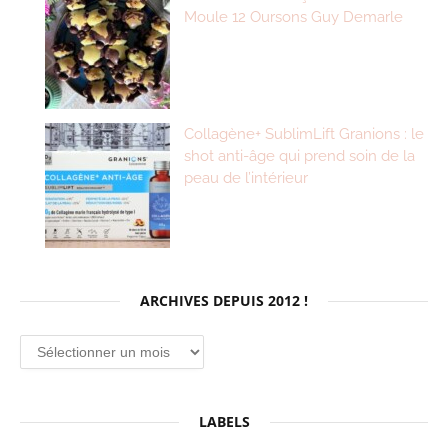
Moule 12 Oursons Guy Demarle
Collagène+ SublimLift Granions : le
shot anti-âge qui prend soin de la
peau de l’intérieur
ARCHIVES DEPUIS 2012 !
Archives
depuis
2012
!
LABELS