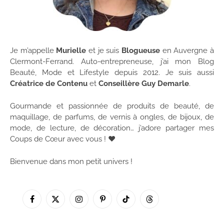
Je m’appelle
Murielle
et je suis
Blogueuse
en Auvergne à
Clermont-Ferrand. Auto-entrepreneuse, j’ai mon Blog
Beauté, Mode et Lifestyle depuis 2012. Je suis aussi
Créatrice de Contenu
et
Conseillère Guy Demarle
.
Gourmande et passionnée de produits de beauté, de
maquillage, de parfums, de vernis à ongles, de bijoux, de
mode, de lecture, de décoration… j’adore partager mes
Coups de Cœur avec vous ! ♥
Bienvenue dans mon petit univers !
Facebook
X
Instagram
Pinterest
TikTok
Threads
(Twitter)