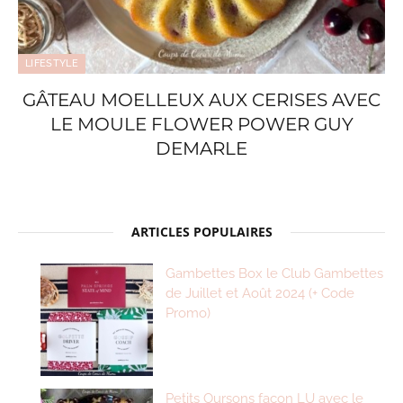
LIFESTYLE
GÂTEAU MOELLEUX AUX CERISES AVEC
LE MOULE FLOWER POWER GUY
DEMARLE
ARTICLES POPULAIRES
Gambettes Box le Club Gambettes
de Juillet et Août 2024 (+ Code
Promo)
Petits Oursons façon LU avec le