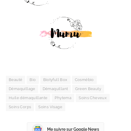
Beauté
Bio
Biotyfull Box
Cosmébio
Démaquillage
Démaquillant
Green Beauty
Huile démaquillante
Phytema
Soins Cheveux
Soins Corps
Soins Visage
Me suivre sur Google News