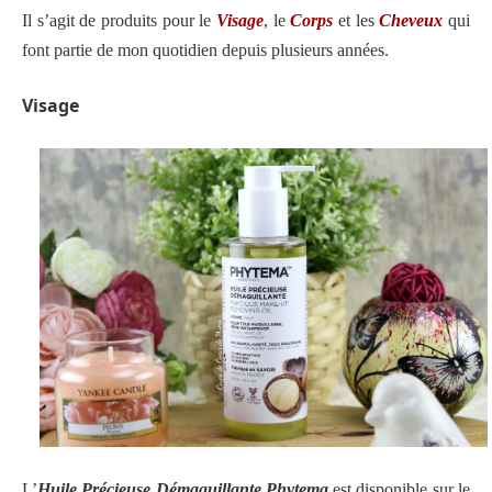
Il s’agit de produits pour le
Visage
, le
Corps
et les
Cheveux
qui
font partie de mon quotidien depuis plusieurs années.
Visage
L’
Huile Précieuse Démaquillante Phytema
est disponible sur le