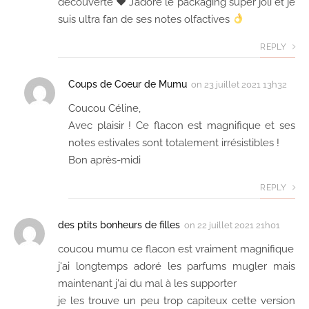
découverte
♥️
J’adore le packaging super joli et je
suis ultra fan de ses notes olfactives
REPLY
Coups de Coeur de Mumu
on
23 juillet 2021 13h32
Coucou Céline,
Avec plaisir ! Ce flacon est magnifique et ses
notes estivales sont totalement irrésistibles !
Bon après-midi
REPLY
des ptits bonheurs de filles
on
22 juillet 2021 21h01
coucou mumu ce flacon est vraiment magnifique
j'ai longtemps adoré les parfums mugler mais
maintenant j'ai du mal à les supporter
je les trouve un peu trop capiteux cette version