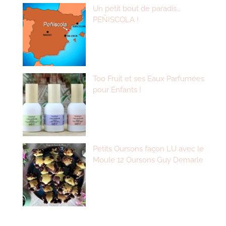
Un petit bout de paradis…
PEÑISCOLA !
Too Fruit et ses Eaux Parfumées
pour Enfants !
Petits Oursons façon LU avec le
Moule 12 Oursons Guy Demarle