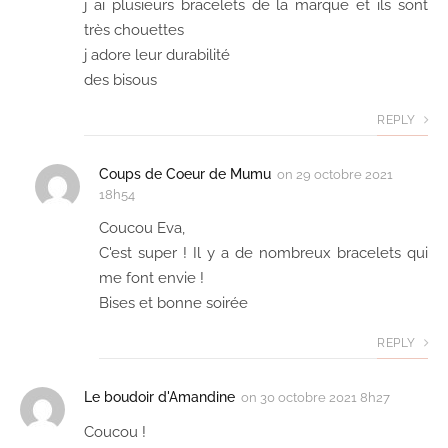
j ai plusieurs bracelets de la marque et ils sont
très chouettes
j adore leur durabilité
des bisous
REPLY
Coups de Coeur de Mumu
on
29 octobre 2021
18h54
Coucou Eva,
C'est super ! Il y a de nombreux bracelets qui
me font envie !
Bises et bonne soirée
REPLY
Le boudoir d'Amandine
on
30 octobre 2021 8h27
Coucou !