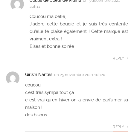
Coups de Coeur de Mumu
on
5 décembre 2021
20h11
Coucou ma belle,
J'adore cette bougie et je suis très contente
qu'elle te plaise également ! Cette marque est
vraiment extra !
Bises et bonne soirée
REPLY
Girls'n Nantes
on
25 novembre 2021 10h20
coucou
c'est très sympa tout ça
c est vrai qu'en hiver on a envie de parfumer sa
maison !
des bisous
REPLY