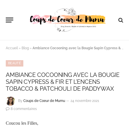
Accueil
»
Blog
»
Ambiance Cocooning avec la Bougie Sapin Cypress & Fir et l’Encens Tobacco & Patchouli de Paddywax
BEAUTÉ
AMBIANCE COCOONING AVEC LA BOUGIE
SAPIN CYPRESS & FIR ET L’ENCENS
TOBACCO & PATCHOULI DE PADDYWAX
By
Coups de Coeur de Mumu
24 novembre 2021
8 commentaires
Coucou les Filles,