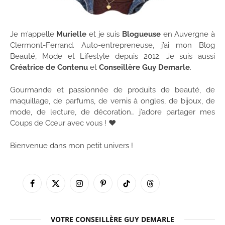
Je m’appelle
Murielle
et je suis
Blogueuse
en Auvergne à
Clermont-Ferrand. Auto-entrepreneuse, j’ai mon Blog
Beauté, Mode et Lifestyle depuis 2012. Je suis aussi
Créatrice de Contenu
et
Conseillère Guy Demarle
.
Gourmande et passionnée de produits de beauté, de
maquillage, de parfums, de vernis à ongles, de bijoux, de
mode, de lecture, de décoration… j’adore partager mes
Coups de Cœur avec vous ! ♥
Bienvenue dans mon petit univers !
Facebook
X
Instagram
Pinterest
TikTok
Threads
(Twitter)
VOTRE CONSEILLÈRE GUY DEMARLE