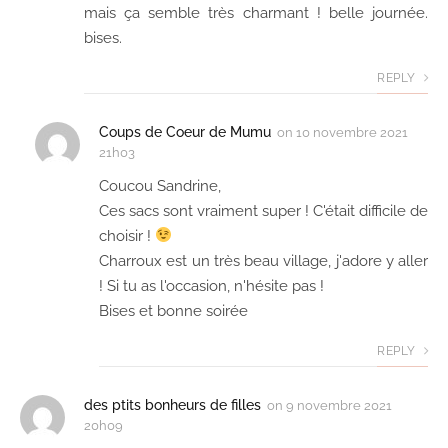
mais ça semble très charmant ! belle journée.
bises.
REPLY
Coups de Coeur de Mumu
on
10 novembre 2021
21h03
Coucou Sandrine,
Ces sacs sont vraiment super ! C'était difficile de
choisir !
Charroux est un très beau village, j'adore y aller
! Si tu as l'occasion, n'hésite pas !
Bises et bonne soirée
REPLY
des ptits bonheurs de filles
on
9 novembre 2021
20h09