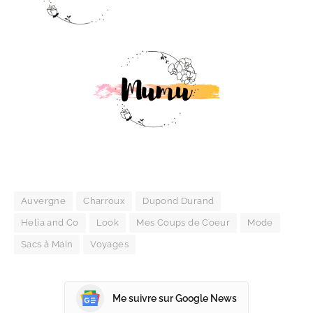
Auvergne
Charroux
Dupond Durand
Helia and Co
Look
Mes Coups de Coeur
Mode
Sacs à Main
Voyages
Me suivre sur Google News