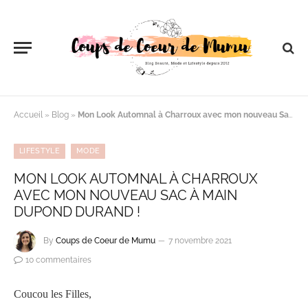
Accueil
»
Blog
»
Mon Look Automnal à Charroux avec mon nouveau Sac à Main Dupond Durand !
LIFESTYLE
MODE
MON LOOK AUTOMNAL À CHARROUX
AVEC MON NOUVEAU SAC À MAIN
DUPOND DURAND !
By
Coups de Coeur de Mumu
7 novembre 2021
10 commentaires
Coucou les Filles,