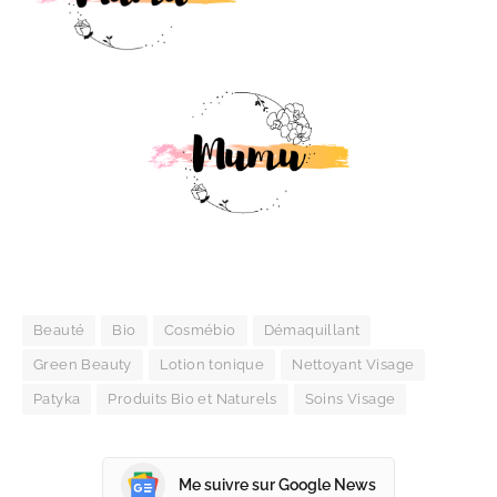
Beauté
Bio
Cosmébio
Démaquillant
Green Beauty
Lotion tonique
Nettoyant Visage
Patyka
Produits Bio et Naturels
Soins Visage
Me suivre sur Google News