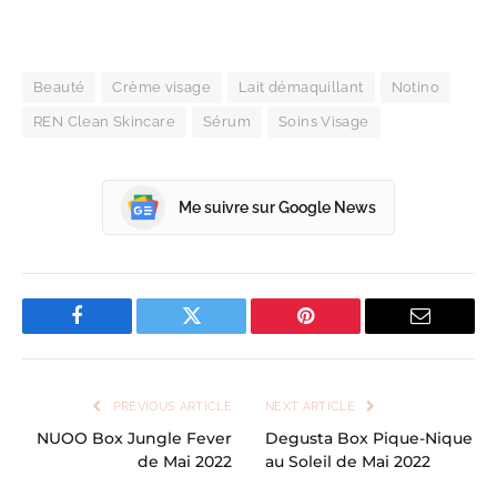
Beauté
Crème visage
Lait démaquillant
Notino
REN Clean Skincare
Sérum
Soins Visage
Me suivre sur Google News
Facebook
Twitter
Pinterest
Email
PREVIOUS ARTICLE
NEXT ARTICLE
NUOO Box Jungle Fever
Degusta Box Pique-Nique
de Mai 2022
au Soleil de Mai 2022