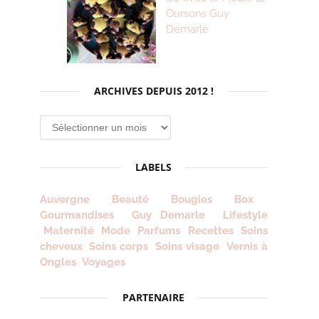
Oursons Guy
Demarle
ARCHIVES DEPUIS 2012 !
Archives
depuis
2012
LABELS
!
Auvergne
Beauté
Bougies
Box
Gourmandises
Guy Demarle
Lifestyle
Maternité
Mode
Parfums
Recettes
Soins
cheveux
Soins corps
Soins visage
Vernis à
Ongles
Voyages
PARTENAIRE