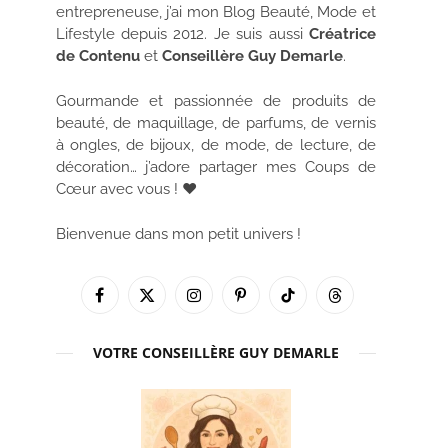
entrepreneuse, j’ai mon Blog Beauté, Mode et
Lifestyle depuis 2012. Je suis aussi
Créatrice
de Contenu
et
Conseillère Guy Demarle
.
Gourmande et passionnée de produits de
beauté, de maquillage, de parfums, de vernis
à ongles, de bijoux, de mode, de lecture, de
décoration… j’adore partager mes Coups de
Cœur avec vous ! ♥
Bienvenue dans mon petit univers !
Facebook
X
Instagram
Pinterest
TikTok
Threads
(Twitter)
VOTRE CONSEILLÈRE GUY DEMARLE