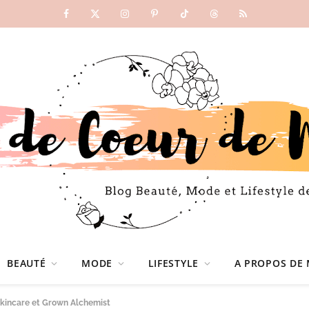
Facebook
X
Instagram
Pinterest
TikTok
Threads
RSS
(Twitter)
BEAUTÉ
MODE
LIFESTYLE
A PROPOS DE 
Skincare et Grown Alchemist