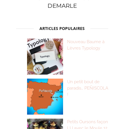
DEMARLE
ARTICLES POPULAIRES
Nouveau Baume à
Lèvres Typology
Un petit bout de
paradis… PEÑISCOLA
!
Petits Oursons façon
LU avec le Moule 12