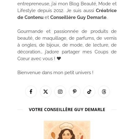
entrepreneuse, j’ai mon Blog Beauté, Mode et
Lifestyle depuis 2012. Je suis aussi
Créatrice
de Contenu
et
Conseillère Guy Demarle
.
Gourmande et passionnée de produits de
beauté, de maquillage, de parfums, de vernis
à ongles, de bijoux, de mode, de lecture, de
décoration… j’adore partager mes Coups de
Cœur avec vous ! ♥
Bienvenue dans mon petit univers !
Facebook
X
Instagram
Pinterest
TikTok
Threads
(Twitter)
VOTRE CONSEILLÈRE GUY DEMARLE