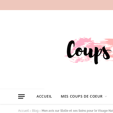
ACCUEIL
MES COUPS DE COEUR
Accueil
»
Blog
»
Mon avis sur Slolie et ses Soins pour le Visage Na