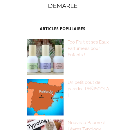
DEMARLE
ARTICLES POPULAIRES
Too Fruit et ses Eaux
Parfumées pour
Enfants !
Un petit bout de
paradis… PEÑISCOLA
!
Nouveau Baume à
Lèvres Typology