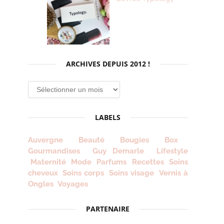
ARCHIVES DEPUIS 2012 !
Archives
depuis
2012
LABELS
!
Auvergne
Beauté
Bougies
Box
Gourmandises
Guy Demarle
Lifestyle
Maternité
Mode
Parfums
Recettes
Soins
cheveux
Soins corps
Soins visage
Vernis à
Ongles
Voyages
PARTENAIRE