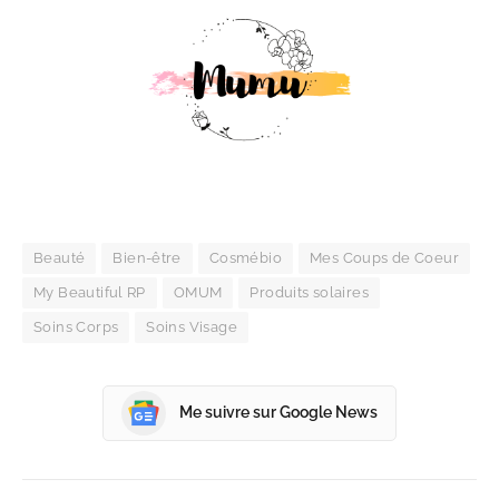
Beauté
Bien-être
Cosmébio
Mes Coups de Coeur
My Beautiful RP
OMUM
Produits solaires
Soins Corps
Soins Visage
Me suivre sur Google News