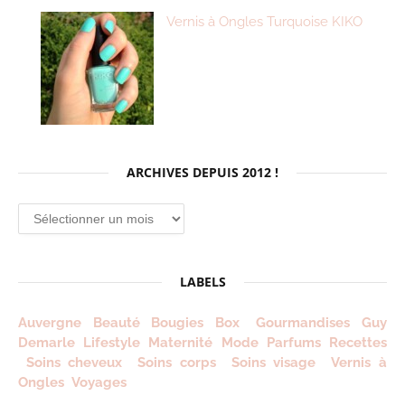
Vernis à Ongles Turquoise KIKO
ARCHIVES DEPUIS 2012 !
Archives
depuis
2012
!
LABELS
Auvergne
Beauté
Bougies
Box
Gourmandises
Guy
Demarle
Lifestyle
Maternité
Mode
Parfums
Recettes
Soins cheveux
Soins corps
Soins visage
Vernis à
Ongles
Voyages