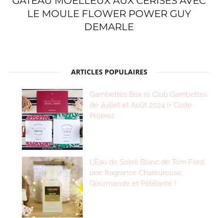
GÂTEAU MOELLEUX AUX CERISES AVEC
LE MOULE FLOWER POWER GUY
DEMARLE
ARTICLES POPULAIRES
Gambettes Box le Club Gambettes
de Juillet et Août 2024 (+ Code
Promo)
L’Eau de Soleil Blanc de Tom Ford,
une fragrance Chaleureuse,
Gourmande et Pétillante !