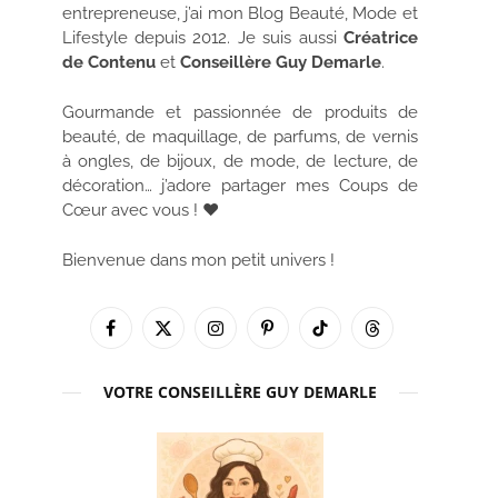
entrepreneuse, j’ai mon Blog Beauté, Mode et
Lifestyle depuis 2012. Je suis aussi
Créatrice
de Contenu
et
Conseillère Guy Demarle
.
Gourmande et passionnée de produits de
beauté, de maquillage, de parfums, de vernis
à ongles, de bijoux, de mode, de lecture, de
décoration… j’adore partager mes Coups de
Cœur avec vous ! ♥
Bienvenue dans mon petit univers !
Facebook
X
Instagram
Pinterest
TikTok
Threads
(Twitter)
VOTRE CONSEILLÈRE GUY DEMARLE