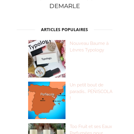
DEMARLE
ARTICLES POPULAIRES
Nouveau Baume à
Lèvres Typology
Un petit bout de
paradis… PEÑISCOLA
!
Too Fruit et ses Eaux
Parfumées pour