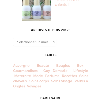
Enfants !
ARCHIVES DEPUIS 2012 !
Archives
depuis
2012
LABELS
!
Auvergne
Beauté
Bougies
Box
Gourmandises
Guy Demarle
Lifestyle
Maternité
Mode
Parfums
Recettes
Soins
cheveux
Soins corps
Soins visage
Vernis à
Ongles
Voyages
PARTENAIRE