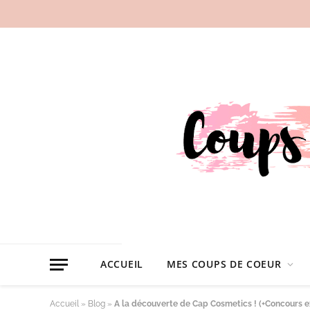
ACCUEIL
MES COUPS DE COEUR
Accueil
»
Blog
»
A la découverte de Cap Cosmetics ! (+Concours e