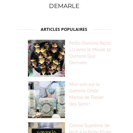
DEMARLE
ARTICLES POPULAIRES
Petits Oursons façon
LU avec le Moule 12
Oursons Guy
Demarle
Mon avis sur la
Gamme Criste
Marine de Panier
des Sens !
Crème Suprême de
Nuit A la Belle Etoile