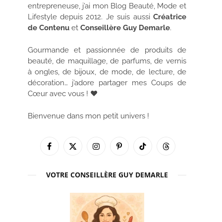
entrepreneuse, j’ai mon Blog Beauté, Mode et
Lifestyle depuis 2012. Je suis aussi
Créatrice
de Contenu
et
Conseillère Guy Demarle
.
Gourmande et passionnée de produits de
beauté, de maquillage, de parfums, de vernis
à ongles, de bijoux, de mode, de lecture, de
décoration… j’adore partager mes Coups de
Cœur avec vous ! ♥
Bienvenue dans mon petit univers !
Facebook
X
Instagram
Pinterest
TikTok
Threads
(Twitter)
VOTRE CONSEILLÈRE GUY DEMARLE