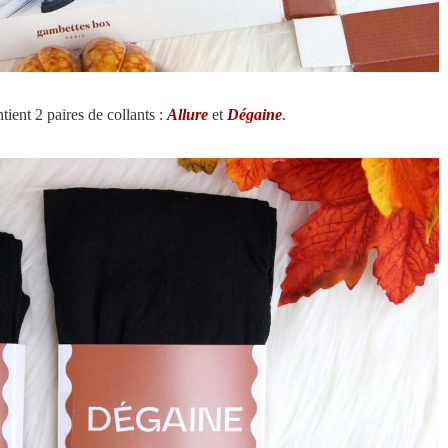
ntient 2 paires de collants :
Allure
et
Dégaine
.