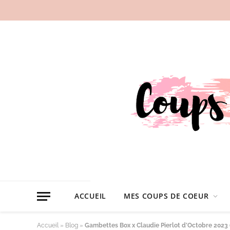
ACCUEIL
MES COUPS DE COEUR
Accueil
»
Blog
»
Gambettes Box x Claudie Pierlot d’Octobre 2023