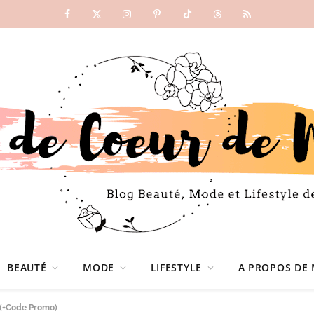
Facebook
X
Instagram
Pinterest
TikTok
Threads
RSS
(Twitter)
BEAUTÉ
MODE
LIFESTYLE
A PROPOS DE 
 (+Code Promo)