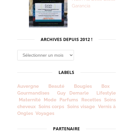
Garancia
ARCHIVES DEPUIS 2012 !
Archives
depuis
2012
LABELS
!
Auvergne
Beauté
Bougies
Box
Gourmandises
Guy Demarle
Lifestyle
Maternité
Mode
Parfums
Recettes
Soins
cheveux
Soins corps
Soins visage
Vernis à
Ongles
Voyages
PARTENAIRE