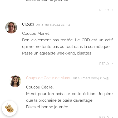
REPLY
Ciloucr
on
9 mars 2024 22h34
Coucou Muriel,
Bon clairement pas tentée. Le CBD est un actif
qui ne me tente pas du tout dans la cosmétique.
Passe un agréable week-end, bisettes
REPLY
Coups de Coeur de Mumu
on
18 mars 2024 11h45
Coucou Cécile,
Merci pour ton avis sur cette édition. J’espère
que la prochaine te plaira davantage.
Bises et bonne journée
REPLY