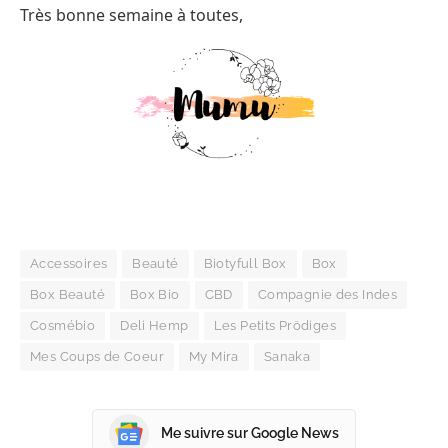
Très bonne semaine à toutes,
Accessoires
Beauté
Biotyfull Box
Box
Box Beauté
Box Bio
CBD
Compagnie des Indes
Cosmébio
Deli Hemp
Les Petits Prödiges
Mes Coups de Coeur
My Mira
Sanaka
Me suivre sur Google News