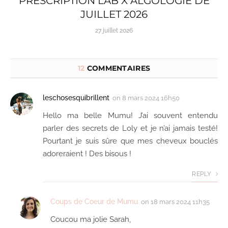
PRESCRIPTION LAB X ALGOLOGIE DE
JUILLET 2026
27 juillet 2026
12
COMMENTAIRES
leschosesquibrillent
on
8 mars 2024 16h50
Hello ma belle Mumu! J’ai souvent entendu
parler des secrets de Loly et je n’ai jamais testé!
Pourtant je suis sûre que mes cheveux bouclés
adoreraient ! Des bisous !
REPLY
Coups de Coeur de Mumu
on
18 mars 2024 11h35
Coucou ma jolie Sarah,