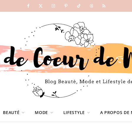
Facebook
X
Instagram
Pinterest
TikTok
Threads
RSS
(Twitter)
BEAUTÉ
MODE
LIFESTYLE
A PROPOS DE 