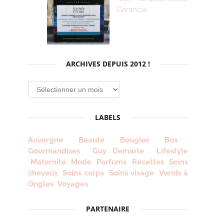
Garancia
ARCHIVES DEPUIS 2012 !
Archives
depuis
2012
LABELS
!
Auvergne
Beauté
Bougies
Box
Gourmandises
Guy Demarle
Lifestyle
Maternité
Mode
Parfums
Recettes
Soins
cheveux
Soins corps
Soins visage
Vernis à
Ongles
Voyages
PARTENAIRE