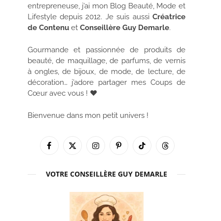
entrepreneuse, j’ai mon Blog Beauté, Mode et
Lifestyle depuis 2012. Je suis aussi
Créatrice
de Contenu
et
Conseillère Guy Demarle
.
Gourmande et passionnée de produits de
beauté, de maquillage, de parfums, de vernis
à ongles, de bijoux, de mode, de lecture, de
décoration… j’adore partager mes Coups de
Cœur avec vous ! ♥
Bienvenue dans mon petit univers !
Facebook
X
Instagram
Pinterest
TikTok
Threads
(Twitter)
VOTRE CONSEILLÈRE GUY DEMARLE