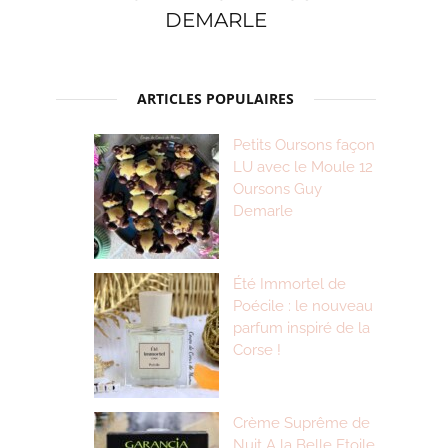
DEMARLE
ARTICLES POPULAIRES
Petits Oursons façon
LU avec le Moule 12
Oursons Guy
Demarle
Été Immortel de
Poécile : le nouveau
parfum inspiré de la
Corse !
Crème Suprême de
Nuit A la Belle Etoile