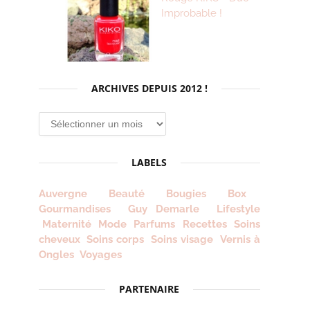
Improbable !
ARCHIVES DEPUIS 2012 !
Archives
depuis
2012
LABELS
!
Auvergne
Beauté
Bougies
Box
Gourmandises
Guy Demarle
Lifestyle
Maternité
Mode
Parfums
Recettes
Soins
cheveux
Soins corps
Soins visage
Vernis à
Ongles
Voyages
PARTENAIRE