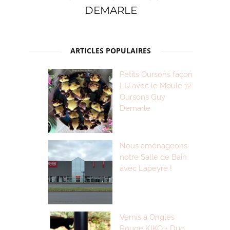
DEMARLE
ARTICLES POPULAIRES
Petits Oursons façon
LU avec le Moule 12
Oursons Guy
Demarle
Nous aménageons
notre Salle de Bain
avec Lapeyre !
Vernis à Ongles
Rouge KIKO + Duo