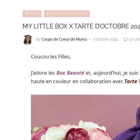
BEAUTÉ
MES COUPS DE COEUR
MY LITTLE BOX X TARTE D’OCTOBRE 20
By
Coups de Coeur de Mumu
7 octobre 2024
12 co
Coucou les Filles,
J’adore les
Box Beauté
et, aujourd’hui, je sui
haute en couleur en collaboration avec
Tarte
!