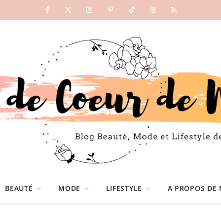
Facebook
X
Instagram
Pinterest
TikTok
Threads
RSS
(Twitter)
BEAUTÉ
MODE
LIFESTYLE
A PROPOS DE 