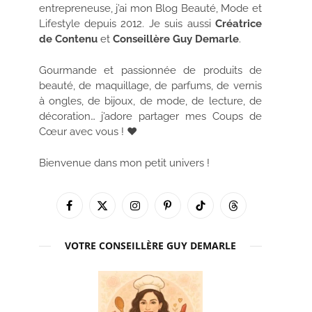
entrepreneuse, j’ai mon Blog Beauté, Mode et
Lifestyle depuis 2012. Je suis aussi
Créatrice
de Contenu
et
Conseillère Guy Demarle
.
Gourmande et passionnée de produits de
beauté, de maquillage, de parfums, de vernis
à ongles, de bijoux, de mode, de lecture, de
décoration… j’adore partager mes Coups de
Cœur avec vous ! ♥
Bienvenue dans mon petit univers !
Facebook
X
Instagram
Pinterest
TikTok
Threads
(Twitter)
VOTRE CONSEILLÈRE GUY DEMARLE