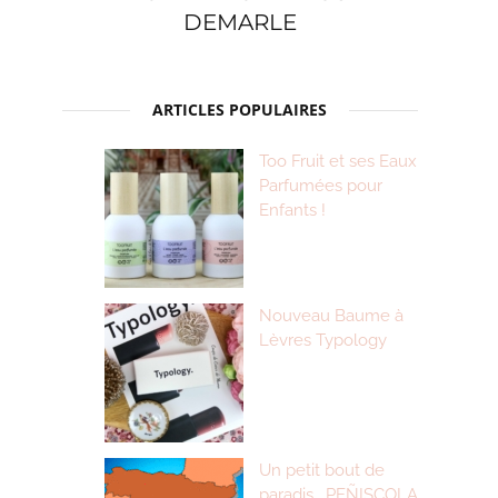
DEMARLE
ARTICLES POPULAIRES
Too Fruit et ses Eaux
Parfumées pour
Enfants !
Nouveau Baume à
Lèvres Typology
Un petit bout de
paradis… PEÑISCOLA