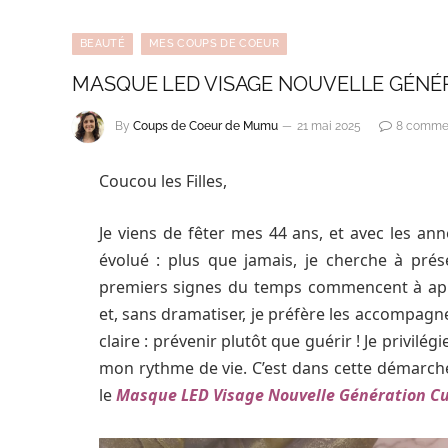
BEAUTÉ
MES COUPS DE COEUR
MASQUE LED VISAGE NOUVELLE GÉNÉ
By
Coups de Coeur de Mumu
21 mai 2025
8 commen
Coucou les Filles,
Je viens de fêter mes 44 ans, et avec les an
évolué : plus que jamais, je cherche à prés
premiers signes du temps commencent à appar
et, sans dramatiser, je préfère les accompagn
claire : prévenir plutôt que guérir ! Je privilé
mon rythme de vie. C’est dans cette démarche 
le
Masque LED Visage Nouvelle Génération C