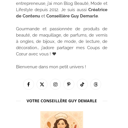
entrepreneuse, j’ai mon Blog Beauté, Mode et
Lifestyle depuis 2012. Je suis aussi
Créatrice
de Contenu
et
Conseillère Guy Demarle
.
Gourmande et passionnée de produits de
beauté, de maquillage, de parfums, de vernis
à ongles, de bijoux, de mode, de lecture, de
décoration… j’adore partager mes Coups de
Cœur avec vous ! ♥
Bienvenue dans mon petit univers !
Facebook
X
Instagram
Pinterest
TikTok
Threads
(Twitter)
VOTRE CONSEILLÈRE GUY DEMARLE