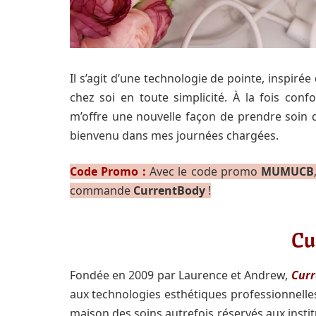
Il s’agit d’une technologie de pointe, inspiré
chez soi en toute simplicité. À la fois conf
m’offre une nouvelle façon de prendre soin
bienvenu dans mes journées chargées.
Code Promo :
Avec le code promo
MUMUCB
commande
CurrentBody
!
Cu
Fondée en 2009 par Laurence et Andrew,
Cur
aux technologies esthétiques professionnelle
maison des soins autrefois réservés aux insti