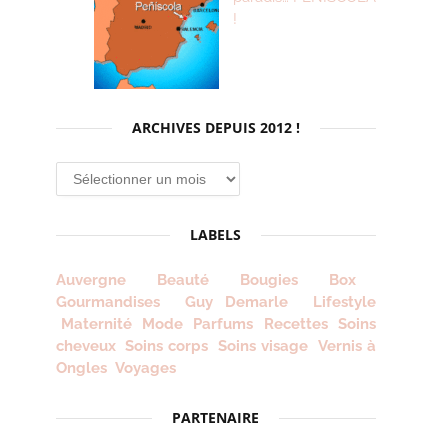
!
ARCHIVES DEPUIS 2012 !
Archives
depuis
2012
LABELS
!
Auvergne
Beauté
Bougies
Box
Gourmandises
Guy Demarle
Lifestyle
Maternité
Mode
Parfums
Recettes
Soins
cheveux
Soins corps
Soins visage
Vernis à
Ongles
Voyages
PARTENAIRE