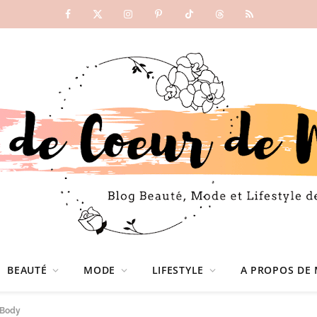
Facebook
X
Instagram
Pinterest
TikTok
Threads
RSS
(Twitter)
BEAUTÉ
MODE
LIFESTYLE
A PROPOS DE 
tBody